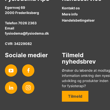
Egernvej 69
Kontakt os
2000
Frederiksberg
Mere info
Handelsbetingelser
Telefon
7026 2363
Email
fysiodema@fysiodema.dk
CVR: 34229082
Sociale medier
Tilmeld
nyhedsbrev
Ønsker du løbende at modta
information omkring den nyes
udvikling og produkter inden
for fysioterapi?
Tilmeld