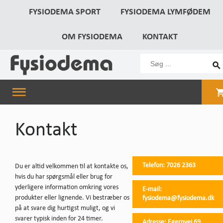
FYSIODEMA SPORT
FYSIODEMA LYMFØDEM
OM FYSIODEMA
KONTAKT
Kontakt
Telefon:
7026 2363
Du er altid velkommen til at kontakte os,
hvis du har spørgsmål eller brug for
yderligere information omkring vores
E-mail:
produkter eller lignende. Vi bestræber os
fysiodema@fysiodema.dk
på at svare dig hurtigst muligt, og vi
svarer typisk inden for 24 timer.
Adresse:
Egernvej 69