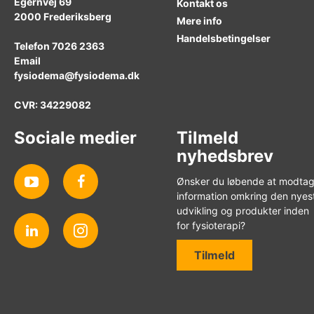
Egernvej 69
Kontakt os
2000
Frederiksberg
Mere info
Handelsbetingelser
Telefon
7026 2363
Email
fysiodema@fysiodema.dk
CVR: 34229082
Sociale medier
Tilmeld
nyhedsbrev
Ønsker du løbende at modta
information omkring den nyes
udvikling og produkter inden
for fysioterapi?
Tilmeld