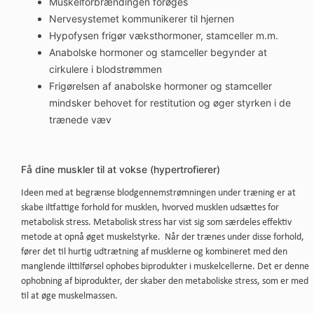
Muskelforbrændingen forøges
Nervesystemet kommunikerer til hjernen
Hypofysen frigør væksthormoner, stamceller m.m.
Anabolske hormoner og stamceller begynder at
cirkulere i blodstrømmen
Frigørelsen af anabolske hormoner og stamceller
mindsker behovet for restitution og øger styrken i de
trænede væv
Få dine muskler til at vokse (hypertrofierer)
Ideen med at begrænse blodgennemstrømningen under træning er at
skabe iltfattige forhold for musklen, hvorved musklen udsættes for
metabolisk stress. Metabolisk stress har vist sig som særdeles effektiv
metode at opnå øget muskelstyrke. Når der trænes under disse forhold,
fører det til hurtig udtrætning af musklerne og kombineret med den
manglende ilttilførsel ophobes biprodukter i muskelcellerne. Det er denne
ophobning af biprodukter, der skaber den metaboliske stress, som er med
til at øge muskelmassen.