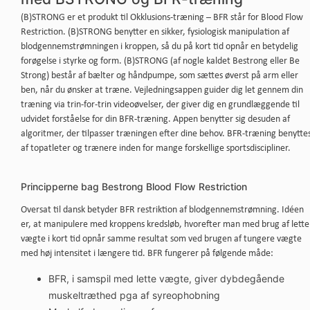
(B)STRONG er et produkt til Okklusions-træning – BFR står for Blood Flow
Restriction. (B)STRONG benytter en sikker, fysiologisk manipulation af
blodgennemstrømningen i kroppen, så du på kort tid opnår en betydelig
forøgelse i styrke og form. (B)STRONG (af nogle kaldet Bestrong eller Be
Strong) består af bælter og håndpumpe, som sættes øverst på arm eller
ben, når du ønsker at træne. Vejledningsappen guider dig let gennem din
træning via trin-for-trin videoøvelser, der giver dig en grundlæggende til
udvidet forståelse for din BFR-træning. Appen benytter sig desuden af
algoritmer, der tilpasser træningen efter dine behov. BFR-træning benytte
af topatleter og trænere inden for mange forskellige sportsdiscipliner.
Principperne bag Bestrong Blood Flow Restriction
Oversat til dansk betyder BFR restriktion af blodgennemstrømning. Idéen
er, at manipulere med kroppens kredsløb, hvorefter man med brug af lette
vægte i kort tid opnår samme resultat som ved brugen af tungere vægte
med høj intensitet i længere tid. BFR fungerer på følgende måde:
BFR, i samspil med lette vægte, giver dybdegående
muskeltræthed pga af syreophobning