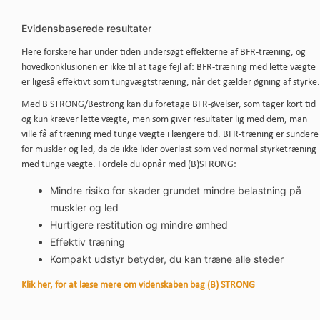
Evidensbaserede resultater
Flere forskere har under tiden undersøgt effekterne af BFR-træning, og
hovedkonklusionen er ikke til at tage fejl af: BFR-træning med lette vægte
er ligeså effektivt som tungvægtstræning, når det gælder øgning af styrke.
Med B STRONG/Bestrong kan du foretage BFR-øvelser, som tager kort tid
og kun kræver lette vægte, men som giver resultater lig med dem, man
ville få af træning med tunge vægte i længere tid. BFR-træning er sundere
for muskler og led, da de ikke lider overlast som ved normal styrketræning
med tunge vægte. Fordele du opnår med (B)STRONG:
Mindre risiko for skader grundet mindre belastning på
muskler og led
Hurtigere restitution og mindre ømhed
Effektiv træning
Kompakt udstyr betyder, du kan træne alle steder
Klik her, for at læse mere om videnskaben bag (B) STRONG