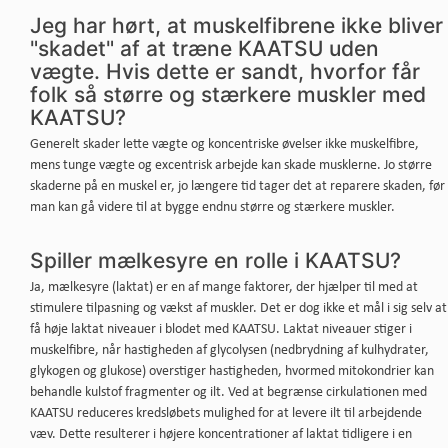
Jeg har hørt, at muskelfibrene ikke bliver
"skadet" af at træne KAATSU uden
vægte. Hvis dette er sandt, hvorfor får
folk så større og stærkere muskler med
KAATSU?
Generelt skader lette vægte og koncentriske øvelser ikke muskelfibre,
mens tunge vægte og excentrisk arbejde kan skade musklerne. Jo større
skaderne på en muskel er, jo længere tid tager det at reparere skaden, før
man kan gå videre til at bygge endnu større og stærkere muskler.
Spiller mælkesyre en rolle i KAATSU?
Ja, mælkesyre (laktat) er en af ​​mange faktorer, der hjælper til med at
stimulere tilpasning og vækst af muskler. Det er dog ikke et mål i sig selv at
få høje laktat niveauer i blodet med KAATSU. Laktat niveauer stiger i
muskelfibre, når hastigheden af ​​glycolysen (nedbrydning af kulhydrater,
glykogen og glukose) overstiger hastigheden, hvormed ​​mitokondrier kan
behandle kulstof fragmenter og ilt. Ved at begrænse cirkulationen med
KAATSU reduceres kredsløbets mulighed for at levere ilt til arbejdende
væv. Dette resulterer i ​​højere koncentrationer af laktat tidligere i en