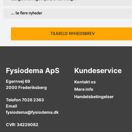
... Se flere nyheder
TILMELD NYHEDSBREV
Fysiodema ApS
Kundeservice
Egernvej 69
Kontakt os
2000
Frederiksberg
Mere info
Handelsbetingelser
Telefon
7026 2363
Email
fysiodema@fysiodema.dk
CVR: 34229082