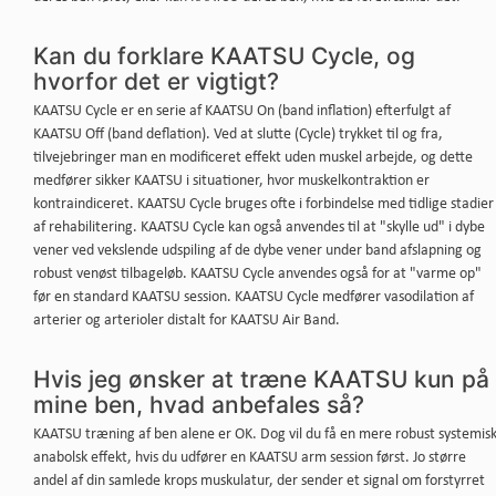
Kan du forklare KAATSU Cycle, og
hvorfor det er vigtigt?
KAATSU Cycle er en serie af KAATSU On (band inflation) efterfulgt af
KAATSU Off (band deflation). Ved at slutte (Cycle) trykket til og fra,
tilvejebringer man en modificeret effekt uden muskel arbejde, og dette
medfører sikker KAATSU i situationer, hvor muskelkontraktion er
kontraindiceret. KAATSU Cycle bruges ofte i forbindelse med tidlige stadier
af rehabilitering. KAATSU Cycle kan også anvendes til at "skylle ud" i dybe
vener ved vekslende udspiling af de dybe vener under band afslapning og
robust venøst ​​tilbageløb. KAATSU Cycle anvendes også for at "varme op"
før en standard KAATSU session. KAATSU Cycle medfører vasodilation af
arterier og arterioler distalt for KAATSU Air Band.
Hvis jeg ønsker at træne KAATSU kun på
mine ben, hvad anbefales så?
KAATSU træning af ben alene er OK. Dog vil du få en mere robust systemis
anabolsk effekt, hvis du udfører en KAATSU arm session først. Jo større
andel af din samlede krops muskulatur, der sender et signal om forstyrret