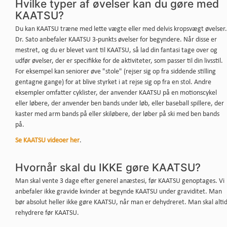
Hvilke typer af øvelser kan du gøre med
KAATSU?
Du kan KAATSU træne med lette vægte eller med delvis kropsvægt øvelser.
Dr. Sato anbefaler KAATSU 3-punkts øvelser for begyndere. Når disse er
mestret, og du er blevet vant til KAATSU, så lad din fantasi tage over og
udfør øvelser, der er specifikke for de aktiviteter, som passer til din livsstil.
For eksempel kan seniorer øve "stole" (rejser sig op fra siddende stilling
gentagne gange) for at blive styrket i at rejse sig op fra en stol. Andre
eksempler omfatter cyklister, der anvender KAATSU på en motionscykel
eller løbere, der anvender ben bands under løb, eller baseball spillere, der
kaster med arm bands på eller skiløbere, der løber på ski med ben bands
på.
Se KAATSU videoer her
.
Hvornår skal du IKKE gøre KAATSU?
Man skal vente 3 dage efter generel anæstesi, før KAATSU genoptages. Vi
anbefaler ikke gravide kvinder at begynde KAATSU under graviditet. Man
bør absolut heller ikke gøre KAATSU, når man er dehydreret. Man skal alti
rehydrere før KAATSU.