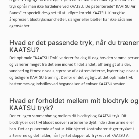
reguleres rigtigt. Ved for højt tryk risikerer man okklusion og ved for lavt
tryk opnår man ikke fordelene ved KAATSU. De patenterede" KAATSU Air
Bands" er specielt designet til at udføre korrekt KAATSU. Kirurgiske
årepresser, blodtryksmanchetter, slanger eller bælter har ikke sådanne
egenskaber.
Hvad er det passende tryk, når du træner
KAATSU?
Det optimale "KAATSU Tryk" varierer fra dag til dag hos den samme perso
og varierer meget fra det ene individ til det andet, afhængigt af alder,
sundhed og fitness niveau, størrelse af ekstremiteterne, hydrerings niveau
og tidligere KAATSU træning. Derfor er det vigtigt, at det optimale tryk
bestemmes og indstilles ved begyndelsen af en​​hver KAATSU session.
Hvad er forholdet mellem mit blodtryk og
KAATSU tryk?
Der er ingen sammenhæng mellem dit blodtryk og KAATSU tryk. Dit
blodtryk er det tryl blodet udøver i arterierne dybt inde i dine arme eller
ben. Det er pulserende af natur. Når hjertet kontraherer stiger trykket i
arterierne og det falder, når hjertet slapper af. Trykket i et KAATSU Air