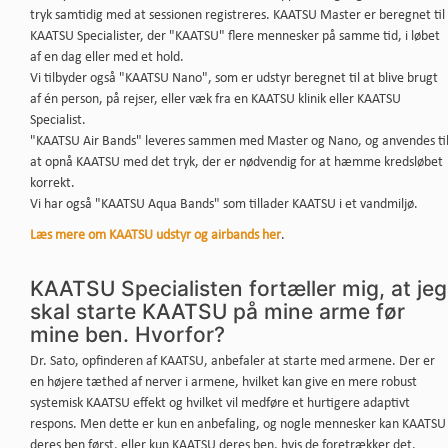
tryk samtidig med at sessionen registreres. KAATSU Master er beregnet til
KAATSU Specialister, der "KAATSU" flere mennesker på samme tid, i løbet
af en dag eller med et hold.
Vi tilbyder også "KAATSU Nano", som er udstyr beregnet til at blive brugt
af én person, på rejser, eller væk fra en KAATSU klinik eller KAATSU
Specialist.
"KAATSU Air Bands" leveres sammen med Master og Nano, og anvendes ti
at opnå KAATSU med det tryk, der er nødvendig for at hæmme kredsløbet
korrekt.
Vi har også "KAATSU Aqua Bands" som tillader KAATSU i et vandmiljø.
Læs mere om KAATSU udstyr og airbands her
.
KAATSU Specialisten fortæller mig, at jeg
skal starte KAATSU på mine arme før
mine ben. Hvorfor?
Dr. Sato, opfinderen af ​​KAATSU, anbefaler at starte med armene. Der er
en højere tæthed af nerver i armene, hvilket kan give en mere robust
systemisk KAATSU effekt og hvilket vil medføre et hurtigere adaptivt
respons. Men dette er kun en anbefaling, og nogle mennesker kan KAATSU
deres ben først, eller kun KAATSU deres ben, hvis de foretrækker det.