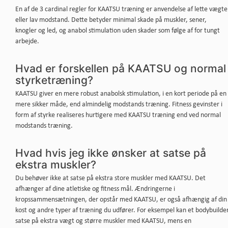
En af de 3 cardinal regler for KAATSU træning er anvendelse af lette vægte
eller lav modstand. Dette betyder minimal skade på muskler, sener,
knogler og led, og anabol stimulation uden skader som følge af for tungt
arbejde.
Hvad er forskellen på KAATSU og normal
styrketræning?
KAATSU giver en mere robust anabolsk stimulation, i en kort periode på en
mere sikker måde, end almindelig modstands træning. Fitness gevinster i
form af styrke realiseres hurtigere med KAATSU træning end ved normal
modstands træning.
Hvad hvis jeg ikke ønsker at satse på
ekstra muskler?
Du behøver ikke at satse på ekstra store muskler med KAATSU. Det
afhænger af dine atletiske og fitness mål. Ændringerne i
kropssammensætningen, der opstår med KAATSU, er også afhængig af din
kost og andre typer af træning du udfører. For eksempel kan et bodybuilde
satse på ekstra vægt og større muskler med KAATSU, mens en