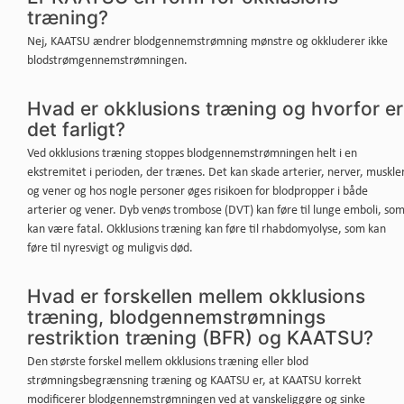
træning?
Nej, KAATSU ændrer blodgennemstrømning mønstre og okkluderer ikke
blodstrømgennemstrømningen.
Hvad er okklusions træning og hvorfor er
det farligt?
Ved okklusions træning stoppes blodgennemstrømningen helt i en
ekstremitet i perioden, der trænes. Det kan skade arterier, nerver, muskle
og vener og hos nogle personer øges risikoen for blodpropper i både
arterier og vener. Dyb venøs trombose (DVT) kan føre til lunge emboli, so
kan være fatal. Okklusions træning kan føre til rhabdomyolyse, som kan
føre til nyresvigt og muligvis død.
Hvad er forskellen mellem okklusions
træning, blodgennemstrømnings
restriktion træning (BFR) og KAATSU?
Den største forskel mellem okklusions træning eller blod
strømningsbegrænsning træning og KAATSU er, at KAATSU korrekt
modificerer blodgennemstrømningen ved at vanskeliggøre og sinke