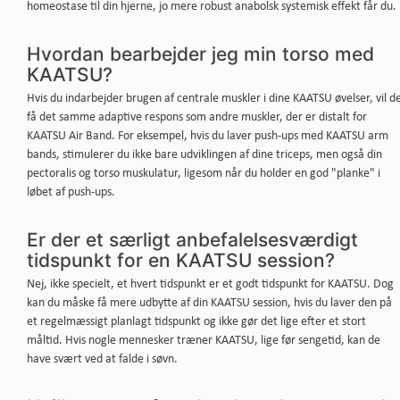
homeostase til din hjerne, jo mere robust anabolsk systemisk effekt får du.
Hvordan bearbejder jeg min torso med
KAATSU?
Hvis du indarbejder brugen af ​​centrale muskler i dine KAATSU øvelser, vil d
få det samme adaptive respons som andre muskler, der er distalt for
KAATSU Air Band. For eksempel, hvis du laver push-ups med KAATSU arm
bands, stimulerer du ikke bare udviklingen af ​​dine triceps, men også din
pectoralis og torso muskulatur, ligesom når du holder en god "planke" i
løbet af push-ups.
Er der et særligt anbefalelsesværdigt
tidspunkt for en KAATSU session?
Nej, ikke specielt, et hvert tidspunkt er et godt tidspunkt for KAATSU. Dog
kan du måske få mere udbytte af din KAATSU session, hvis du laver den på
et regelmæssigt planlagt tidspunkt og ikke gør det lige efter et stort
måltid. Hvis nogle mennesker træner KAATSU, lige før sengetid, kan de
have svært ved at falde i søvn.