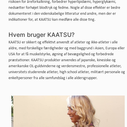
risikoen for åreforkalkning, forbedrer hyperlipidæmi, hyperglykæmi,
nedsætter forhøjet blodtryk og fedme. Nogle af disse effekter er bedre
dokumenteret i den videnskabelige litteratur end andre, men der er
indikationer for, at KAATSU kan medføre alle disse ting.
Hvem bruger KAATSU?
KAATSU er sikkert og effektivt anvendt af atleter og ikke-atleter i alle
aldre, med forskellige færdigheder og med baggrund i Asien, Europa eller
USA for at få muskelstyrke, øgning af bevægelighed og forbedrede
præstationer. KAATSU produkter anvendes af japanske, kinesiske og
amerikanske OL-guldvinderne og verdensmestre, professionelle atleter,
universitets studerende atleter, high school atleter, militært personale og
enkeltpersoner fra alle samfundslag i alle aldersgrupper.