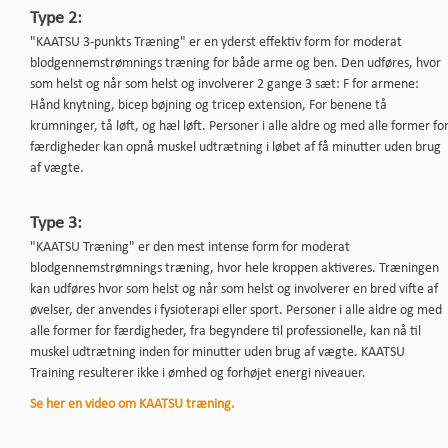
Type 2:
"KAATSU 3-punkts Træning" er en yderst effektiv form for moderat
blodgennemstrømnings træning for både arme og ben. Den udføres, hvor
som helst og når som helst og involverer 2 gange 3 sæt: F for armene:
Hånd knytning, bicep bøjning og tricep extension, For benene tå
krumninger, tå løft, og hæl løft. Personer i alle aldre og med alle former fo
færdigheder kan opnå muskel udtrætning i løbet af få minutter uden brug
af vægte.
Type 3:
"KAATSU Træning" er den mest intense form for moderat
blodgennemstrømnings træning, hvor hele kroppen aktiveres. Træningen
kan udføres hvor som helst og når som helst og involverer en bred vifte af
øvelser, der anvendes i fysioterapi eller sport. Personer i alle aldre og med
alle former for færdigheder, fra begyndere til professionelle, kan nå til
muskel udtrætning inden for minutter uden brug af vægte. KAATSU
Training resulterer ikke i ømhed og forhøjet energi niveauer.
Se her en video om KAATSU træning.