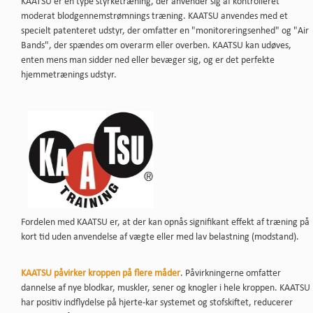
KAATSU er en type styrketræning, der anvender sig af kontrolleret
moderat blodgennemstrømnings træning. KAATSU anvendes med et
specielt patenteret udstyr, der omfatter en "monitoreringsenhed" og "Air
Bands", der spændes om overarm eller overben. KAATSU kan udøves,
enten mens man sidder ned eller bevæger sig, og er det perfekte
hjemmetrænings udstyr.
Fordelen med KAATSU er, at der kan opnås signifikant effekt af træning på
kort tid uden anvendelse af vægte eller med lav belastning (modstand).
KAATSU påvirker kroppen på flere måder
. Påvirkningerne omfatter
dannelse af nye blodkar, muskler, sener og knogler i hele kroppen. KAATSU
har positiv indflydelse på hjerte-kar systemet og stofskiftet, reducerer