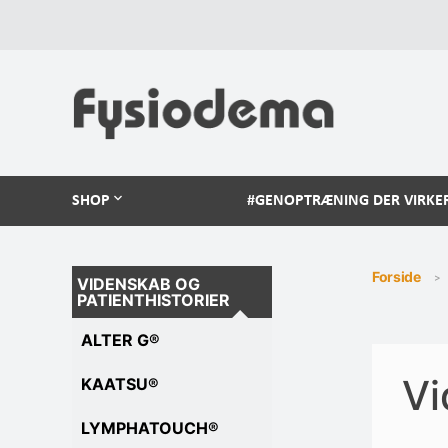
SHOP
#GENOPTRÆNING DER VIRKE
Forside
VIDENSKAB OG
PATIENTHISTORIER
ALTER G®
Vi
KAATSU®
LYMPHATOUCH®