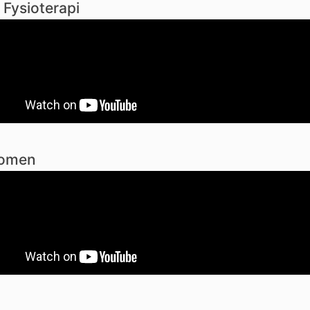
 Fysioterapi
omen