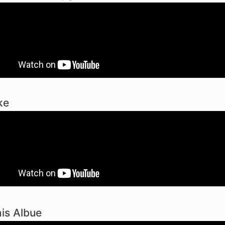
ke
is Albue