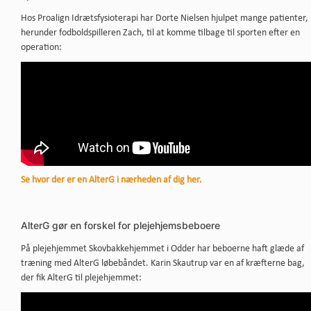
Hos Proalign Idrætsfysioterapi har Dorte Nielsen hjulpet mange patienter,
herunder fodboldspilleren Zach, til at komme tilbage til sporten efter en
operation:
Se hvor der er en AlterG i nærheden af dig her.
AlterG gør en forskel for plejehjemsbeboere
På plejehjemmet Skovbakkehjemmet i Odder har beboerne haft glæde af
træning med AlterG løbebåndet. Karin Skautrup var en af kræfterne bag,
der fik AlterG til plejehjemmet: