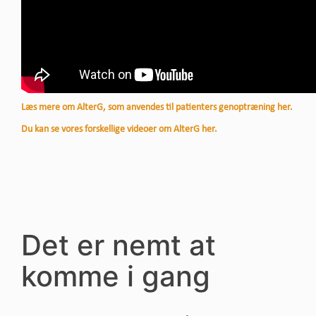
Læs mere om AlterG, som anvendes til patienters genoptræning her.
Du kan se vores forskellige videoer om AlterG her.
Det er nemt at
komme i gang