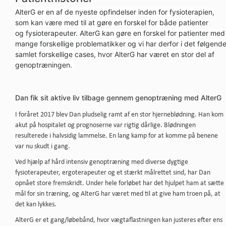
AlterG er en af de nyeste opfindelser inden for fysioterapien,
som kan være med til at gøre en forskel for både patienter
og fysioterapeuter. AlterG kan gøre en forskel for patienter med
mange forskellige problematikker og vi har derfor i det følgend
samlet forskellige cases, hvor AlterG har været en stor del af
genoptræningen.
Dan fik sit aktive liv tilbage gennem genoptræning med AlterG
I foråret 2017 blev Dan pludselig ramt af en stor hjerneblødning. Han kom
akut på hospitalet og prognoserne var rigtig dårlige. Blødningen
resulterede i halvsidig lammelse. En lang kamp for at komme på benene
var nu skudt i gang.
Ved hjælp af hård intensiv genoptræning med diverse dygtige
fysioterapeuter, ergoterapeuter og et stærkt målrettet sind, har Dan
opnået store fremskridt. Under hele forløbet har det hjulpet ham at sætte
mål for sin træning, og AlterG har været med til at give ham troen på, at
det kan lykkes.
AlterG er et gang/løbebånd, hvor vægtaflastningen kan justeres efter ens