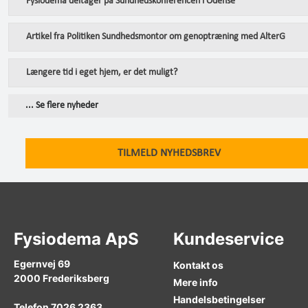
Fysiodema deltager på Sundhedskonferencen i Odense
Artikel fra Politiken Sundhedsmontor om genoptræning med AlterG
Længere tid i eget hjem, er det muligt?
... Se flere nyheder
TILMELD NYHEDSBREV
Fysiodema ApS
Kundeservice
Egernvej 69
Kontakt os
2000
Frederiksberg
Mere info
Handelsbetingelser
Telefon
7026 2363