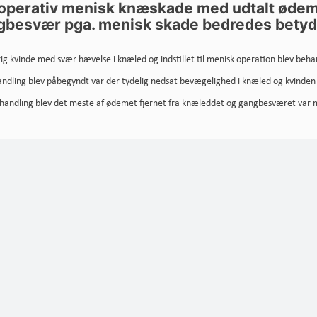
operativ menisk knæskade med udtalt øde
besvær pga. menisk skade bedredes betyd
ig kvinde med svær hævelse i knæled og indstillet til menisk operation blev be
andling blev påbegyndt var der tydelig nedsat bevægelighed i knæled og kvinde
ehandling blev det meste af ødemet fjernet fra knæleddet og gangbesværet var m