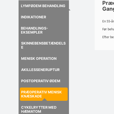
Præ
LYMFØDEM BEHANDLING
Gang
INDIKATIONER
En 55-år
BEHANDLINGS-
Før beh
EKSEMPLER
Efter b
SKINNEBENSBETÆNDELS
E
MENISK OPERATION
AKILLESSENERUPTUR
POSTOPERATIV ØDEM
PRÆOPERATIV MENISK
KNÆSKADE
CYKELRYTTER MED
HÆMATOM