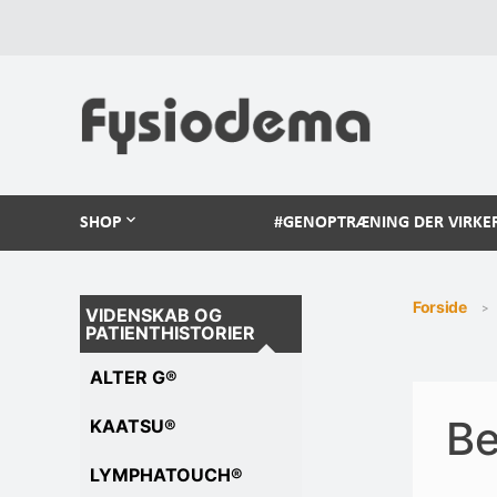
SHOP
#GENOPTRÆNING DER VIRKE
Forside
VIDENSKAB OG
PATIENTHISTORIER
ALTER G®
Be
KAATSU®
LYMPHATOUCH®