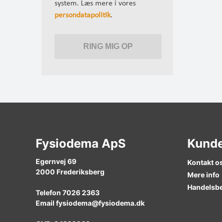
system. Læs mere i vores
persondatapolitik
.
Fysiodema ApS
Kunde
Egernvej 69
Kontakt o
2000
Frederiksberg
Mere info
Handelsbe
Telefon
7026 2363
Email
fysiodema@fysiodema.dk