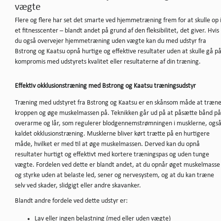
vægte
Flere og flere har set det smarte ved hjemmetræning frem for at skulle op 
et fitnesscenter – blandt andet på grund af den fleksibilitet, det giver. Hvis
du også overvejer hjemmetræning uden vægte kan du med udstyr fra
Bstrong og Kaatsu opnå hurtige og effektive resultater uden at skulle gå p
kompromis med udstyrets kvalitet eller resultaterne af din træning.
Effektiv okklusionstræning med Bstrong og Kaatsu træningsudstyr
Træning med udstyret fra Bstrong og Kaatsu er en skånsom måde at træn
kroppen og øge muskelmassen på. Teknikken går ud på at påsætte bånd på
overarme og lår, som regulerer blodgennemstrømningen i musklerne, ogs
kaldet okklusionstræning. Musklerne bliver kørt trætte på en hurtigere
måde, hvilket er med til at øge muskelmassen. Derved kan du opnå
resultater hurtigt og effektivt med kortere træningspas og uden tunge
vægte. Fordelen ved dette er blandt andet, at du opnår øget muskelmasse
og styrke uden at belaste led, sener og nervesystem, og at du kan træne
selv ved skader, slidgigt eller andre skavanker.
Blandt andre fordele ved dette udstyr er:
Lav eller ingen belastning (med eller uden vægte)